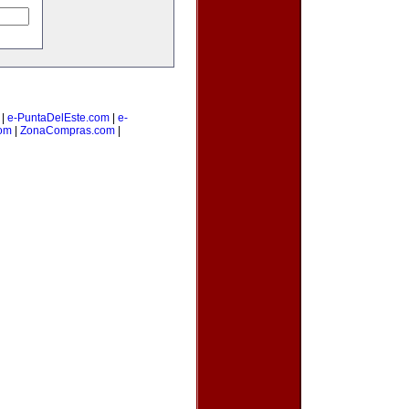
|
e-PuntaDelEste.com
|
e-
om
|
ZonaCompras.com
|