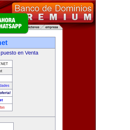
net
 puesto en Venta
.NET
et
udades
oferta!
et
tas