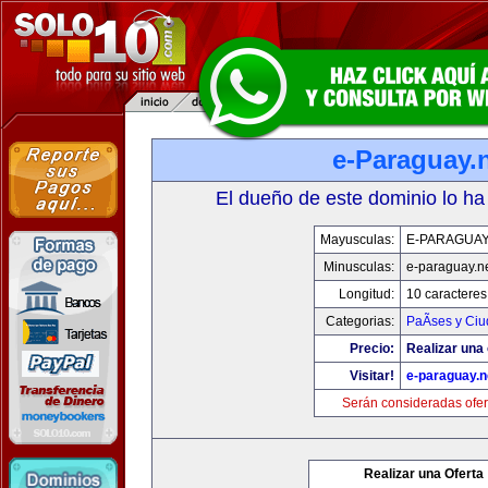
e-Paraguay.
El dueño de este dominio lo ha
Mayusculas:
E-PARAGUAY
Minusculas:
e-paraguay.n
Longitud:
10 caracteres
Categorias:
PaÃ­ses y Ci
Precio:
Realizar una 
Visitar!
e-paraguay.n
Serán consideradas ofer
Realizar una Oferta