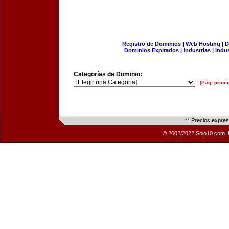
Registro de Dominios
|
Web Hosting
|
D
Dominios Expirados
|
Industrias
|
Indu
Categorías de Dominio:
[Pág. princi
** Precios expre
© 2002/2022 Solo10.com