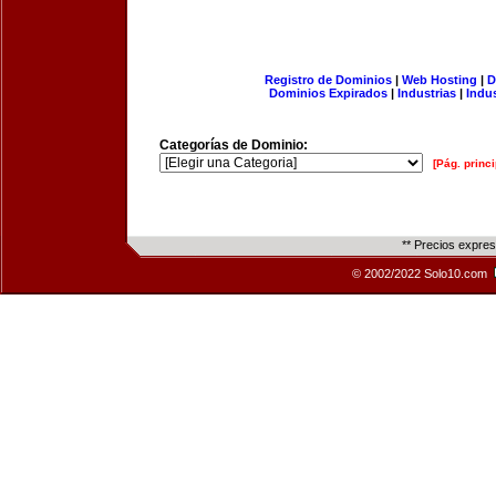
Registro de Dominios
|
Web Hosting
|
D
Dominios Expirados
|
Industrias
|
Indu
Categorías de Dominio:
[Pág. princi
** Precios expre
© 2002/2022 Solo10.com