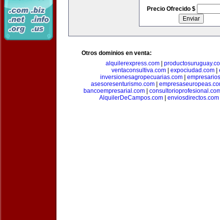
Precio Ofrecido $
Otros dominios en venta:
alquilerexpress.com
|
productosuruguay.c
ventaconsultiva.com
|
expociudad.com
|
inversionesagropecuarias.com
|
empresario
asesoresenturismo.com
|
empresaseuropeas.c
bancoempresarial.com
|
consultorioprofesional.co
AlquilerDeCampos.com
|
enviosdirectos.com