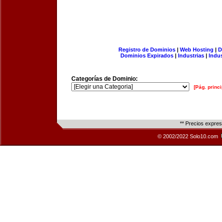
Registro de Dominios
|
Web Hosting
|
D
Dominios Expirados
|
Industrias
|
Indu
Categorías de Dominio:
[Pág. princi
** Precios expre
© 2002/2022 Solo10.com