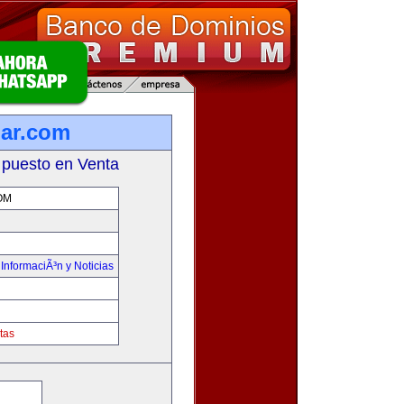
lar.com
 puesto en Venta
OM
,
InformaciÃ³n y Noticias
tas