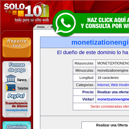
monetizationeng
El dueño de este dominio lo ha
Mayusculas:
MONETIZATIONEN
Minusculas:
monetizationengine
Longitud:
18 caracteres
Categorias:
Internet
,
Web Hostin
Precio:
Realizar una oferta
Visitar!
monetizationengin
Serán consideradas ofer
Realizar una Oferta