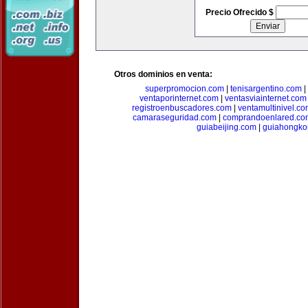
Precio Ofrecido $
Otros dominios en venta:
superpromocion.com
|
tenisargentino.com
|
ventaporinternet.com
|
ventasviainternet.com
registroenbuscadores.com
|
ventamultinivel.c
camaraseguridad.com
|
comprandoenlared.co
guiabeijing.com
|
guiahongko