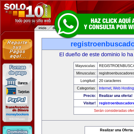
registroenbuscad
El dueño de este dominio lo ha
Mayusculas:
REGISTROENBUSC
Minusculas:
registroenbuscadore
Longitud:
20 caracteres
Categorias:
Internet
,
Web Hosting
Precio:
Realizar una oferta!
Visitar!
registroenbuscador
Serán consideradas ofer
Realizar una Oferta