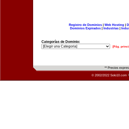
Registro de Dominios
|
Web Hosting
|
D
Dominios Expirados
|
Industrias
|
Indu
Categorías de Dominio:
[Pág. princi
** Precios expre
© 2002/2022 Solo10.com