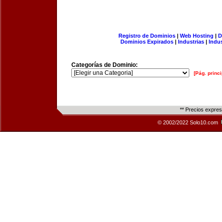
Registro de Dominios
|
Web Hosting
|
D
Dominios Expirados
|
Industrias
|
Indu
Categorías de Dominio:
[Pág. princi
** Precios expre
© 2002/2022 Solo10.com