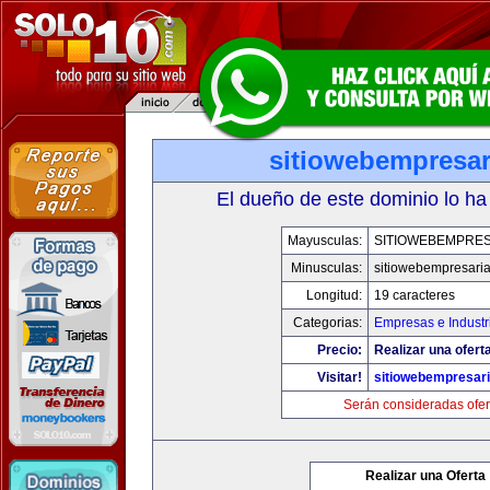
sitiowebempresar
El dueño de este dominio lo ha
Mayusculas:
SITIOWEBEMPRES
Minusculas:
sitiowebempresaria
Longitud:
19 caracteres
Categorias:
Empresas e Industr
Precio:
Realizar una oferta
Visitar!
sitiowebempresari
Serán consideradas ofer
Realizar una Oferta