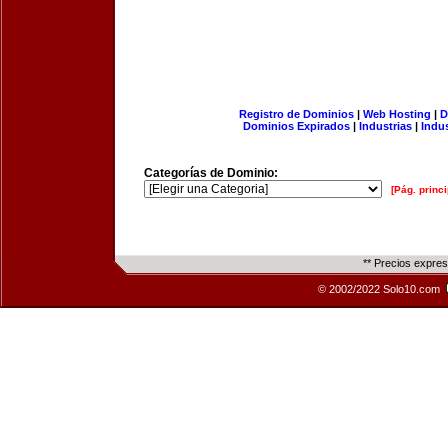
Registro de Dominios
|
Web Hosting
|
D
Dominios Expirados
|
Industrias
|
Indu
Categorías de Dominio:
[Pág. princi
** Precios expre
© 2002/2022 Solo10.com