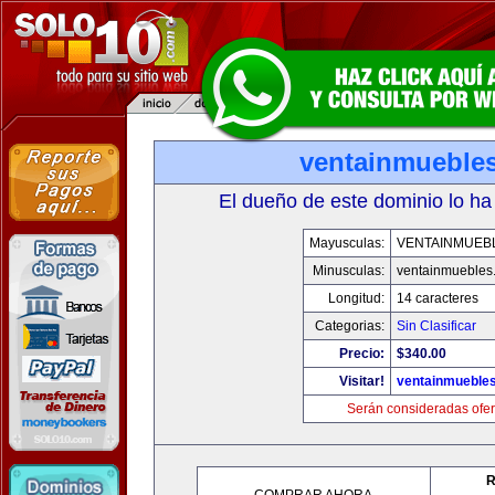
ventainmueble
El dueño de este dominio lo ha
Mayusculas:
VENTAINMUEB
Minusculas:
ventainmuebles
Longitud:
14 caracteres
Categorias:
Sin Clasificar
Precio:
$340.00
Visitar!
ventainmueble
Serán consideradas ofer
R