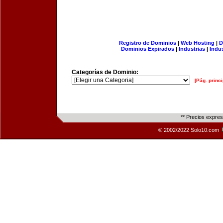
Registro de Dominios
|
Web Hosting
|
D
Dominios Expirados
|
Industrias
|
Indu
Categorías de Dominio:
[Pág. princi
** Precios expre
© 2002/2022 Solo10.com