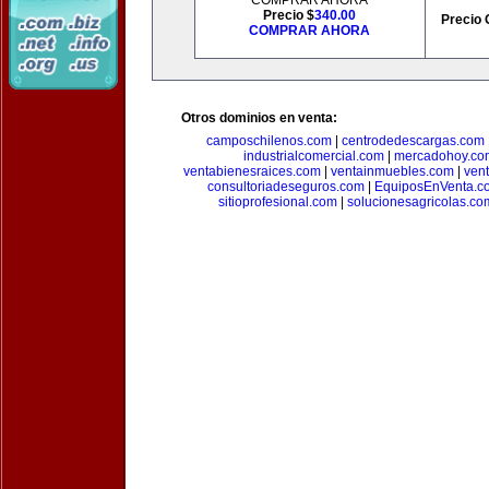
COMPRAR AHORA
Precio $
340.00
Precio 
COMPRAR AHORA
Otros dominios en venta:
camposchilenos.com
|
centrodedescargas.com
industrialcomercial.com
|
mercadohoy.co
ventabienesraices.com
|
ventainmuebles.com
|
ven
consultoriadeseguros.com
|
EquiposEnVenta.c
sitioprofesional.com
|
solucionesagricolas.co